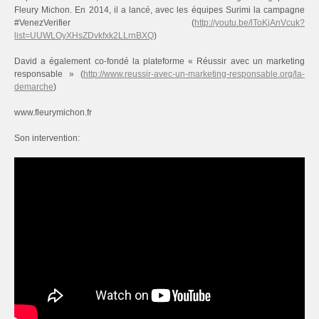
Fleury Michon. En 2014, il a lancé, avec les équipes Surimi la campagne
#VenezVerifier (
http://youtu.be/lToKjAnVcuk?
list=UUWLOyXHsZDvkfxk2LLrnBXQ
)
David a également co-fondé la plateforme « Réussir avec un marketing
responsable » (
http://www.reussir-avec-un-marketing-responsable.org/la-
demarche
)
www.fleurymichon.fr
Son intervention: