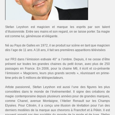
Stefan Leyshon est magicien et marque les esprits par son talent
d’illusionniste. Entre ses mains et son regard, on se laisse porter. Sa magie
est comme lui, généreuse et élégante.
Né au Pays de Galles en 1972, il se produit sur scène en tant que magicien
dès l’age de 11 ans. A 18 ans, il fait ses premières apparitions télévisées
sur FR3 dans l’émission estivale 40° a l’ombre. Depuis, il ne cesse d’être
présent sur toutes les grandes chaines du petit écran, avec plus de 250
passages en France. En 2006, pour la chaine M6, il écrit et co-présente
l’émission « Magiciens, leurs plus grands secrets », réunissant en prime-
time près de 5 millions de téléspectateurs.
Artiste passionné, Stefan Leyshon est aussi l‘une des ﬁgures les plus
convoitées dans le monde de l’événementiel. Il signe des créations de
magie contemporaine depuis plusieurs années pour de grandes marques,
comme Chanel, avenue Montaigne, l’Atelier Renault sur les Champs
Elysées. Pour Citroën, il a conçu une illusion de lévitation pour l‘un des
derniers modèles de la marque aux chevrons à Francfort et à Pékin. ll est
souvent appelé par des sociétés du monde de la mode et de luxe. Stefan