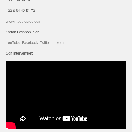
+33 1 30 39 20 77
+33 6 64 42 51 73
www.madgicprod.com
Stefan Leyshon is on
YouTube
,
Facebook
,
Twitter
,
LinkedIn
Son intervention: