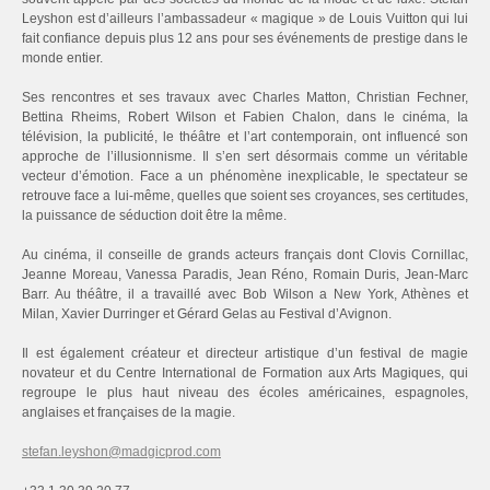
Leyshon est d’ailleurs l’ambassadeur « magique » de Louis Vuitton qui lui
fait confiance depuis plus 12 ans pour ses événements de prestige dans le
monde entier.
Ses rencontres et ses travaux avec Charles Matton, Christian Fechner,
Bettina Rheims, Robert Wilson et Fabien Chalon, dans le cinéma, Ia
télévision, la publicité, le théâtre et l’art contemporain, ont influencé son
approche de l’illusionnisme. Il s’en sert désormais comme un véritable
vecteur d’émotion. Face a un phénomène inexplicable, le spectateur se
retrouve face a lui-même, quelles que soient ses croyances, ses certitudes,
la puissance de séduction doit être la même.
Au cinéma, il conseille de grands acteurs français dont Clovis Cornillac,
Jeanne Moreau, Vanessa Paradis, Jean Réno, Romain Duris, Jean-Marc
Barr. Au théâtre, il a travaillé avec Bob Wilson a New York, Athènes et
Milan, Xavier Durringer et Gérard Gelas au Festival d’Avignon.
Il est également créateur et directeur artistique d’un festival de magie
novateur et du Centre International de Formation aux Arts Magiques, qui
regroupe le plus haut niveau des écoles américaines, espagnoles,
anglaises et françaises de la magie.
stefan.leyshon@madgicprod.com